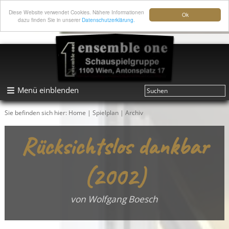
Diese Website verwendet Cookies. Nähere Informationen
Ok
dazu finden Sie in unserer
Datenschutzerklärung.
Menü einblenden
Sie befinden sich hier:
Home
|
Spielplan
|
Archiv
Rücksichtslos dankbar
(2002)
von Wolfgang Boesch