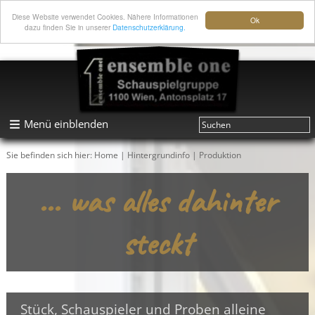
Diese Website verwendet Cookies. Nähere Informationen
Ok
dazu finden Sie in unserer
Datenschutzerklärung.
Menü einblenden
Sie befinden sich hier:
Home
|
Hintergrundinfo
|
Produktion
... was alles dahinter
steckt
Stück, Schauspieler und Proben alleine