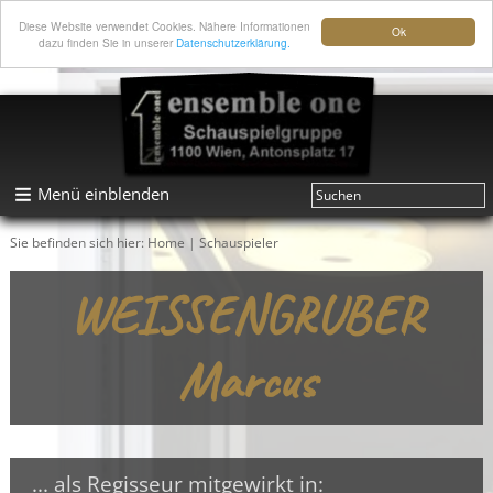
Diese Website verwendet Cookies. Nähere Informationen
Ok
dazu finden Sie in unserer
Datenschutzerklärung.
Menü einblenden
Sie befinden sich hier:
Home
|
Schauspieler
WEISSENGRUBER
Marcus
... als Regisseur mitgewirkt in: