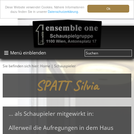
Diese Website verwendet Cookies. Nähere Informationen
Ok
dazu finden Sie in unserer
Datenschutzerklärung.
Menü einblenden
Sie befinden sich hier:
Home
|
Schauspieler
SPATT Silvia
... als Schaupieler mitgewirkt in:
Allerweil die Aufregungen in dem Haus