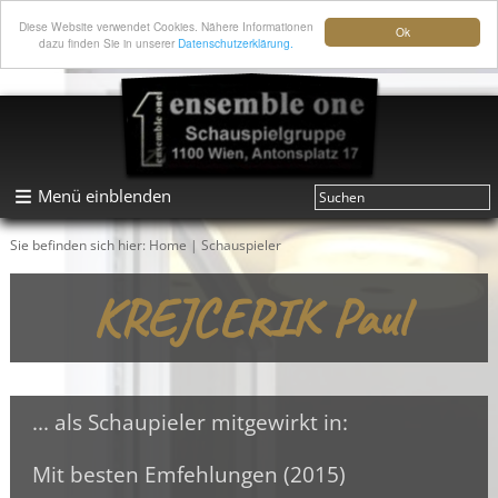
Diese Website verwendet Cookies. Nähere Informationen
Ok
dazu finden Sie in unserer
Datenschutzerklärung.
Menü einblenden
Sie befinden sich hier:
Home
|
Schauspieler
KREJCERIK Paul
... als Schaupieler mitgewirkt in:
Mit besten Emfehlungen (2015)