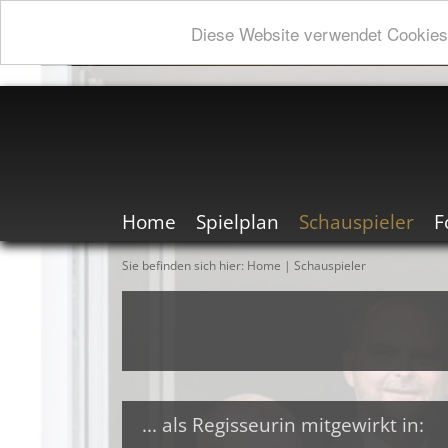
Diese Website verwendet Cookies.
Home
Spielplan
Schauspieler
F
Sie befinden sich hier:
Home
|
Schauspieler
... als Regisseurin mitgewirkt in: