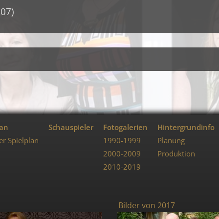
07)
lan
Schauspieler
Fotogalerien
Hintergrundinfo
er Spielplan
1990-1999
Planung
2000-2009
Produktion
2010-2019
Bilder von 2017