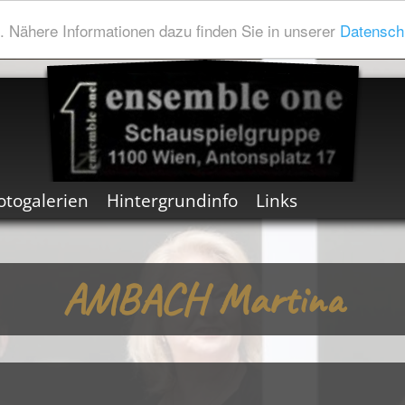
 Nähere Informationen dazu finden Sie in unserer
Datensch
otogalerien
Hintergrundinfo
Links
AMBACH Martina